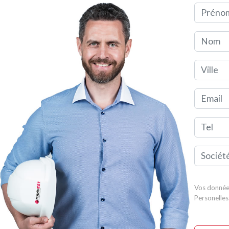
Préno
Nom
Ville
Email
Tel
Société
Vos donnée
Personelles