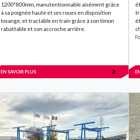
1200*800mm, manutentionnable aisément grâce
é
à sa poignée haute et ses roues en disposition
t
losange, et tractable en train grâce à son timon
é
rabattable et son accroche arrière.
c
l'
EN SAVOIR PLUS
E