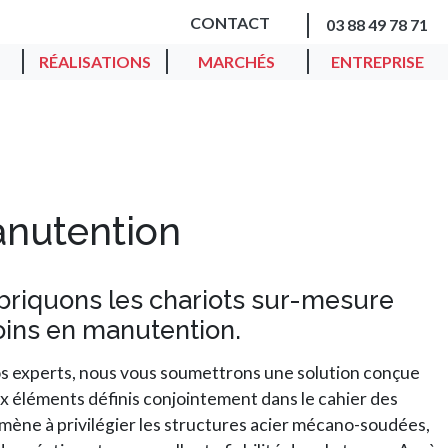
CONTACT
03 88 49 78 71
RÉALISATIONS
MARCHÉS
ENTREPRISE
anutention
briquons les chariots sur-mesure
oins en manutention.
os experts, nous vous soumettrons une solution conçue
 éléments définis conjointement dans le cahier des
ène à privilégier les structures acier mécano-soudées,