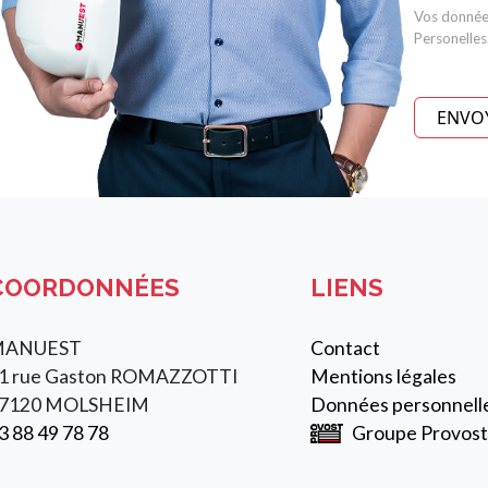
Vos donnée
Personelles
ENVO
COORDONNÉES
LIENS
MANUEST
Contact
1 rue Gaston ROMAZZOTTI
Mentions légales
7120 MOLSHEIM
Données personnell
3 88 49 78 78
Groupe Provost