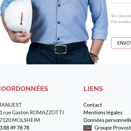
Vos donnée
Personelles
ENVO
COORDONNÉES
LIENS
MANUEST
Contact
1 rue Gaston ROMAZZOTTI
Mentions légales
7120 MOLSHEIM
Données personnell
3 88 49 78 78
Groupe Provost