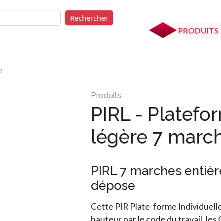
rcher
Rechercher
PRODUITS
e
PIRL - Platefo
légère 7 marc
PIRL 7 marches entiè
dépose
Cette PIR Plate-forme Individuell
hauteur par le code du travail, les