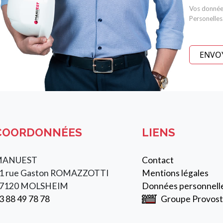
Vos donnée
Personelles
ENVO
COORDONNÉES
LIENS
MANUEST
Contact
1 rue Gaston ROMAZZOTTI
Mentions légales
7120 MOLSHEIM
Données personnell
3 88 49 78 78
Groupe Provost