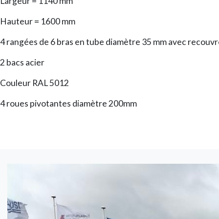
Largeur = 1140 mm
Hauteur = 1600 mm
4 rangées de 6 bras en tube diamètre 35 mm avec recouv
2 bacs acier
Couleur RAL 5012
4 roues pivotantes diamètre 200mm
Image